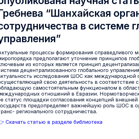
опубликована научная стать
Гребнева “Шанхайская орга
сотрудничества в системе г
управления”
Актуальные процессы формирования справедливого м
миропорядка предполагают уточнение принципов глоб
ключевым из которых является принцип децентрализ
система децентрализованного глобального управления
актуальность исследования ШОС как международной 
осуществляющей свою деятельность в соответствие с
обладающую самостоятельным функционалом в област
международных отношений в Евразии. Нормотворчес
ее статус площадки согласования концепций внешней
государств предопределяет важнейшую роль ШОС в о
транс- регионального сотрудничества.
👉 Скачать статью в разделе библиотека