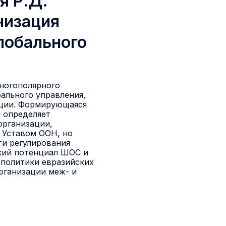
я Р.Д.
низация
лобального
ногополярного
ального управления,
ации. Формирующаяся
 определяет
организации,
 Уставом ООН, но
и регулирования
кий потенциал ШОС и
 политики евразийских
рганизации меж- и