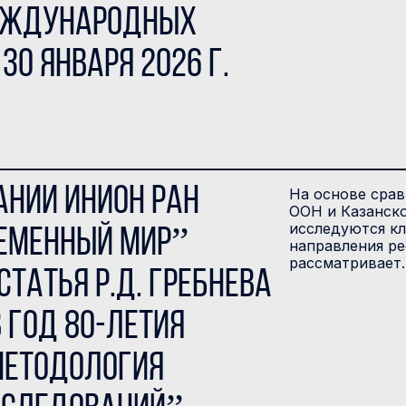
международных
30 января 2026 г.
ании ИНИОН РАН
На основе срав
ООН и Казанск
исследуются к
ременный мир”
направления р
рассматривает
татья Р.Д. Гребнева
в год 80-летия
методология