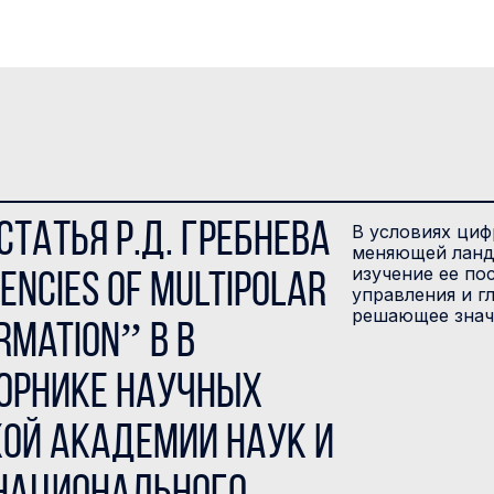
татья Р.Д. Гребнева
В условиях циф
меняющей ланд
изучение ее по
encies of Multipolar
управления и г
решающее знач
rmation” в В
орнике научных
кой академии наук и