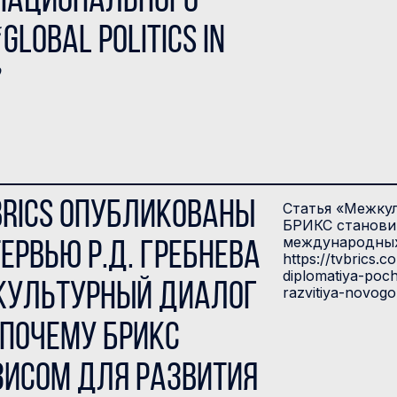
национального
lobal Politics in
”
BRICS опубликованы
Статья «Межкул
БРИКС становит
международных 
ервью Р.Д. Гребнева
https://tvbrics.
diplomatiya-poc
культурный диалог
razvitiya-novogo
 почему БРИКС
зисом для развития