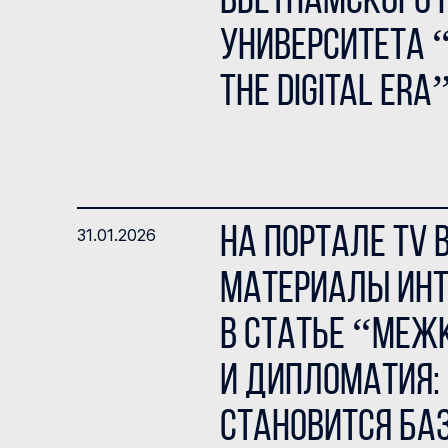
Вьетнамского 
университета “G
the Digital Era
На портале TV 
31.01.2026
материалы инт
в статье “Меж
и дипломатия:
становится ба