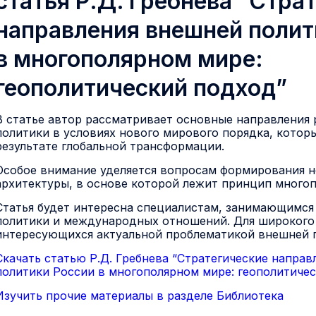
статья Р.Д. Гребнева “Стра
направления внешней полит
в многополярном мире:
геополитический подход”
В статье автор рассматривает основные направления
политики в условиях нового мирового порядка, котор
результате глобальной трансформации.
Особое внимание уделяется вопросам формирования 
архитектуры, в основе которой лежит принцип многоп
Статья будет интересна специалистам, занимающимс
политики и международных отношений. Для широкого 
интересующихся актуальной проблематикой внешней 
Скачать статью Р.Д. Гребнева “Стратегические напра
политики России в многополярном мире: геополитиче
Изучить прочие материалы в разделе Библиотека