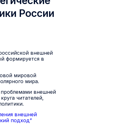
тегические
ики России
 российской внешней
ый формируется в
новой мировой
олярного мира.
я проблемами внешней
круга читателей,
политики.
вления внешней
ский подход”