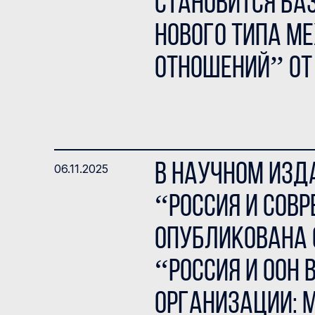
становится ба
нового типа 
отношений” от 
В научном изд
06.11.2025
“Россия и сов
опубликована с
“Россия и ООН 
организации: 