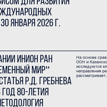
зисом для развития
международных
30 января 2026 г.
ании ИНИОН РАН
На основе срав
ООН и Казанск
исследуются к
ременный мир”
направления р
рассматривает
татья Р.Д. Гребнева
в год 80-летия
методология