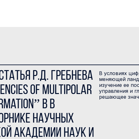
татья Р.Д. Гребнева
В условиях циф
меняющей ланд
изучение ее по
encies of Multipolar
управления и г
решающее знач
rmation” в В
орнике научных
кой академии наук и