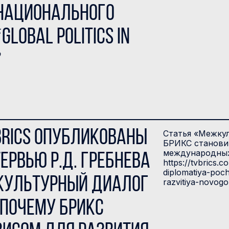
национального
lobal Politics in
”
BRICS опубликованы
Статья «Межкул
БРИКС становит
международных 
ервью Р.Д. Гребнева
https://tvbrics.
diplomatiya-poc
культурный диалог
razvitiya-novogo
 почему БРИКС