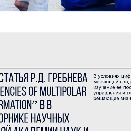
татья Р.Д. Гребнева
В условиях циф
меняющей ланд
изучение ее по
encies of Multipolar
управления и г
решающее знач
rmation” в В
орнике научных