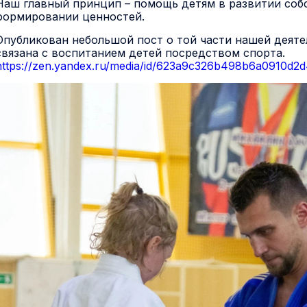
Наш главный принцип – помощь детям в развитии соб
формировании ценностей.
Опубликован небольшой пост о той части нашей деяте
связана с воспитанием детей посредством спорта.
https://zen.yandex.ru/media/id/623a9c326b498b6a0910