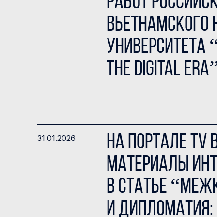
работ Российс
Вьетнамского 
университета “G
the Digital Era
На портале TV 
31.01.2026
материалы инт
в статье “Меж
и дипломатия: