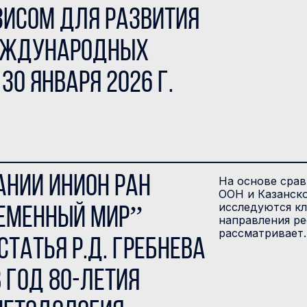
зисом для развития
международных
30 января 2026 г.
ании ИНИОН РАН
На основе срав
ООН и Казанск
исследуются к
ременный мир”
направления р
рассматривает
татья Р.Д. Гребнева
в год 80-летия