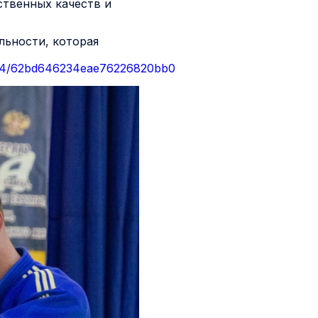
ственных качеств и
льности, которая
d2d4/62bd646234eae76226820bb0