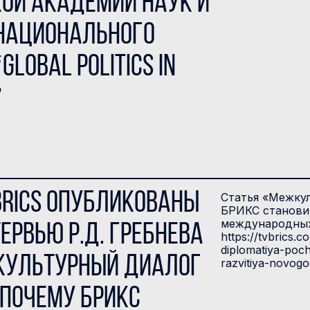
кой академии наук и
национального
lobal Politics in
”
BRICS опубликованы
Статья «Межкул
БРИКС становит
международных 
ервью Р.Д. Гребнева
https://tvbrics.
diplomatiya-poc
культурный диалог
razvitiya-novogo
 почему БРИКС