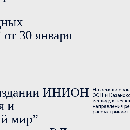
дных
от 30 января
 издании ИНИОН
На основе срав
ООН и Казанск
исследуются к
я и
направления р
рассматривает
й мир”