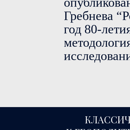
опубликован
Гребнева “
год 80-лети
методологи
исследован
КЛАССИЧ