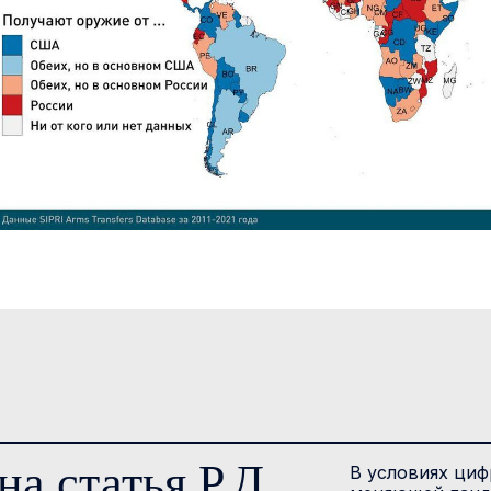
а статья Р.Д.
В условиях циф