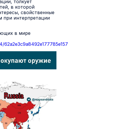
ации, толкует
ей, в которой
нтересы, свойственные
м при интерпретации
ующих в мире
2d4/62a2e3c9a8492e177785e157