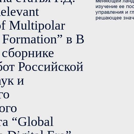
меняющей ланд
изучение ее по
elevant
управления и г
решающее знач
f Multipolar
 Formation” в В
 сборнике
бот Российской
ук и
го
ого
а “Global