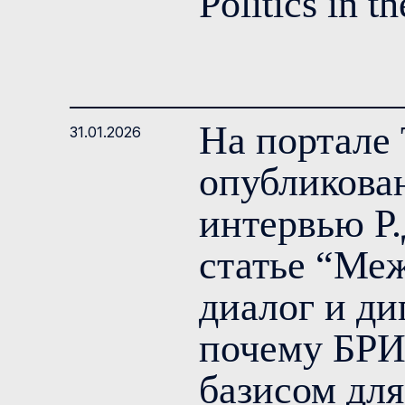
Politics in t
На портале
31.01.2026
опубликова
интервью Р.
статье “Ме
диалог и ди
почему БРИ
базисом для