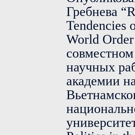
Гребнева “R
Tendencies o
World Order
совместном
научных ра
академии на
Вьетнамско
национальн
университет