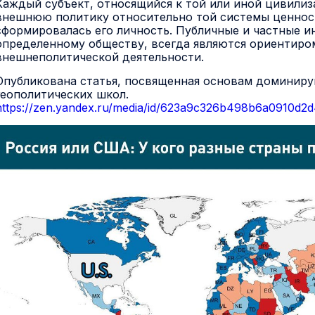
Каждый субъект, относящийся к той или иной цивилиз
внешнюю политику относительно той системы ценност
сформировалась его личность. Публичные и частные и
определенному обществу, всегда являются ориентиро
внешнеполитической деятельности.
Опубликована статья, посвященная основам доминир
геополитических школ.
https://zen.yandex.ru/media/id/623a9c326b498b6a0910d