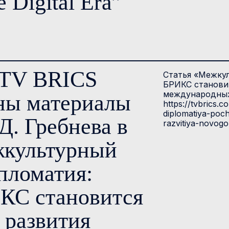
he Digital Era”
 TV BRICS
Статья «Межкул
БРИКС становит
международных 
ны материалы
https://tvbrics.
diplomatiya-poc
Д. Гребнева в
razvitiya-novogo
жкультурный
пломатия:
КС становится
 развития