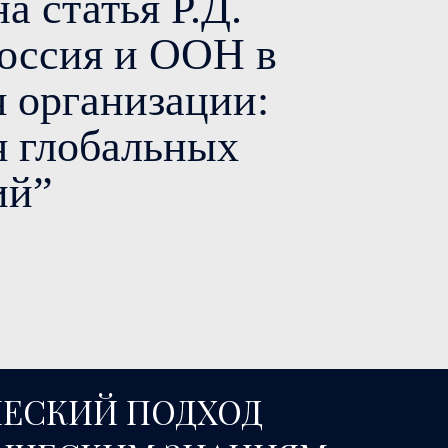
а статья Р.Д.
Россия и ООН в
я организации:
я глобальных
ий”
ЕСКИЙ ПОДХОД